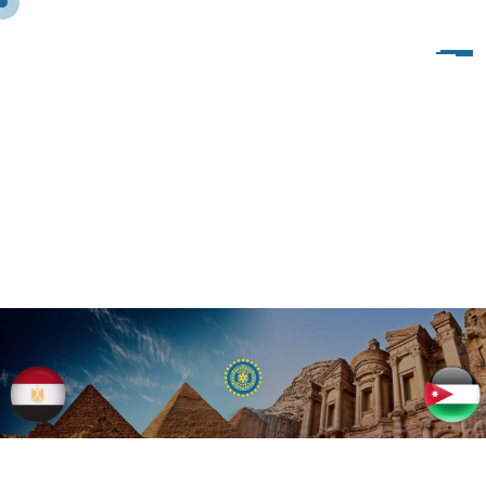
I
S
M
A
I
L
I
A
C
L
U
B