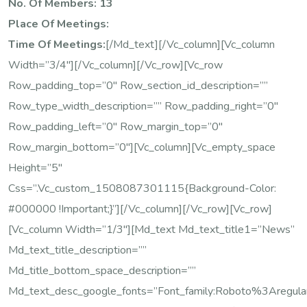
No. Of Members: 13
Place Of Meetings:
Time Of Meetings:
[/md_text][/vc_column][vc_column
Width=”3/4″][/vc_column][/vc_row][vc_row
Row_padding_top=”0″ Row_section_id_description=””
Row_type_width_description=”” Row_padding_right=”0″
Row_padding_left=”0″ Row_margin_top=”0″
Row_margin_bottom=”0″][vc_column][vc_empty_space
Height=”5″
Css=”.vc_custom_1508087301115{background-Color:
#000000 !important;}”][/vc_column][/vc_row][vc_row]
[vc_column Width=”1/3″][md_text Md_text_title1=”News”
Md_text_title_description=””
Md_title_bottom_space_description=””
Md_text_desc_google_fonts=”font_family:Roboto%3Areg