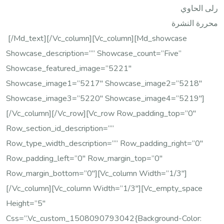
رلى الحاوي
محررة النشرة
[/md_text][/vc_column][vc_column][md_showcase
Showcase_description=”” Showcase_count=”five”
Showcase_featured_image=”5221″
Showcase_image1=”5217″ Showcase_image2=”5218″
Showcase_image3=”5220″ Showcase_image4=”5219″]
[/vc_column][/vc_row][vc_row Row_padding_top=”0″
Row_section_id_description=””
Row_type_width_description=”” Row_padding_right=”0″
Row_padding_left=”0″ Row_margin_top=”0″
Row_margin_bottom=”0″][vc_column Width=”1/3″]
[/vc_column][vc_column Width=”1/3″][vc_empty_space
Height=”5″
Css=”.vc_custom_1508090793042{background-Color: