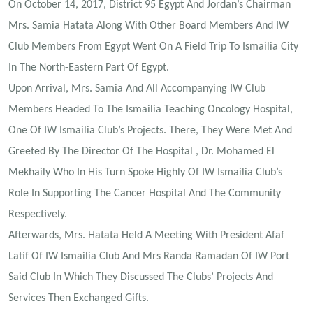
On October 14, 2017, District 95 Egypt And Jordan’s Chairman
Mrs. Samia Hatata Along With Other Board Members And IW
Club Members From Egypt Went On A Field Trip To Ismailia City
In The North-Eastern Part Of Egypt.
Upon Arrival, Mrs. Samia And All Accompanying IW Club
Members Headed To The Ismailia Teaching Oncology Hospital,
One Of IW Ismailia Club’s Projects. There, They Were Met And
Greeted By The Director Of The Hospital , Dr. Mohamed El
Mekhaily Who In His Turn Spoke Highly Of IW Ismailia Club’s
Role In Supporting The Cancer Hospital And The Community
Respectively.
Afterwards, Mrs. Hatata Held A Meeting With President Afaf
Latif Of IW Ismailia Club And Mrs Randa Ramadan Of IW Port
Said Club In Which They Discussed The Clubs’ Projects And
Services Then Exchanged Gifts.