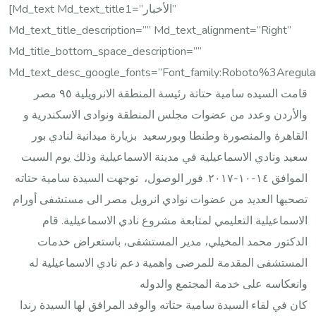
[md_text Md_text_title1=”الأخبار”
Md_text_title_description=”” Md_text_alignment=”right”
Md_title_bottom_space_description=””
Md_text_desc_google_fonts=”font_family:Roboto%3Areg
قامت السيده سامية حتاتة رئيسة المنطقة الانرويلية ٩٥ مصر
والأردن وعدد من عضوات مجلس المنطقة ونوادى الاسكندرية و
القاهرة والمنصورة وطنطا وبورسعيد بزيارة ميدانية لنادي بور
سعيد ونادي الاسماعيلية في مدينة الاسماعيلية وذلك يوم السبت
الموافق ١٤-١٠-٢٠١٧. فور الوصول، توجهت السيدة سامية حتاته
تصحبها العديد من عضوات نوادي انرويل مصر الى مستشفى أورام
الاسماعيلية التعليمي لمتابعة مشروع نادي الاسماعيلية. قام
الدكتور محمد المخيلي، مدير المستشفى، باستعراض خدمات
المستشفى المقدمة للمرضى واهمية دعم نادي الاسماعيلية له
وانعكاسه على خدمة المجتمع والدوله
كان في لقاء السيدة سامية حتاته والوفد المرافق لها السيدة رندا