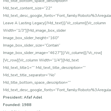
Md_title_bottom_space_description=””
Md_text_content_size=”22″
Md_text_desc_google_fonts=”font_family:Roboto%3Are
Leave A Lasting Legacy[/md_text][/vc_column][vc_column
Width=”1/3″][md_image_box_slider
Image_box_slider_height=”160″
Image_box_slider_size=”contain”
Image_box_slider_image=”4627″][/vc_column][/vc_row]
[vc_row][vc_column Width=”1/4″][md_text
Md_text_title1=”” Md_text_title_description=””
Md_text_title_separator=”no”
Md_title_bottom_space_description=””
Md_text_desc_google_fonts=”font_family:Roboto%3Areg
President: Afaf Adel
Founded: 1988