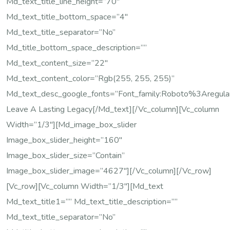
Md_text_title_line_height=”70″
Md_text_title_bottom_space=”4″
Md_text_title_separator=”no”
Md_title_bottom_space_description=””
Md_text_content_size=”22″
Md_text_content_color=”rgb(255, 255, 255)”
Md_text_desc_google_fonts=”font_family:Roboto%3Are
Leave A Lasting Legacy[/md_text][/vc_column][vc_column
Width=”1/3″][md_image_box_slider
Image_box_slider_height=”160″
Image_box_slider_size=”contain”
Image_box_slider_image=”4627″][/vc_column][/vc_row]
[vc_row][vc_column Width=”1/3″][md_text
Md_text_title1=”” Md_text_title_description=””
Md_text_title_separator=”no”