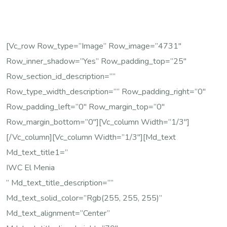
[vc_row Row_type=”image” Row_image=”4731″
Row_inner_shadow=”yes” Row_padding_top=”25″
Row_section_id_description=””
Row_type_width_description=”” Row_padding_right=”0″
Row_padding_left=”0″ Row_margin_top=”0″
Row_margin_bottom=”0″][vc_column Width=”1/3″]
[/vc_column][vc_column Width=”1/3″][md_text
Md_text_title1=”
IWC El Menia
” Md_text_title_description=””
Md_text_solid_color=”rgb(255, 255, 255)”
Md_text_alignment=”center”