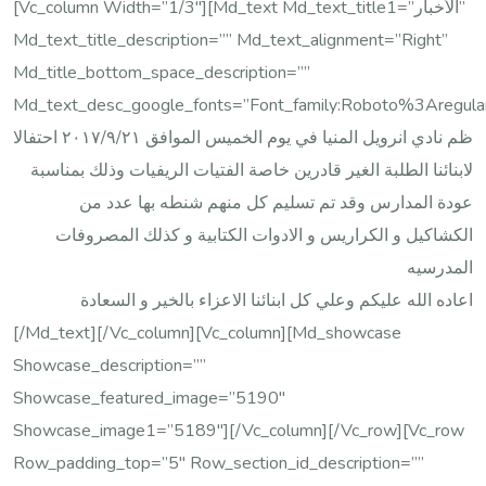
[vc_column Width=”1/3″][md_text Md_text_title1=”الأخبار”
Md_text_title_description=”” Md_text_alignment=”right”
Md_title_bottom_space_description=””
Md_text_desc_google_fonts=”font_family:Roboto%3Areg
ظم نادي انرويل المنيا في يوم الخميس الموافق ٢٠١٧/٩/٢١ احتفالا
لابنائنا الطلبة الغير قادرين خاصة الفتيات الريفيات وذلك بمناسبة
عودة المدارس وقد تم تسليم كل منهم شنطه بها عدد من
الكشاكيل و الكراريس و الادوات الكتابية و كذلك المصروفات
المدرسيه
اعاده الله عليكم وعلي كل ابنائنا الاعزاء بالخير و السعادة
[/md_text][/vc_column][vc_column][md_showcase
Showcase_description=””
Showcase_featured_image=”5190″
Showcase_image1=”5189″][/vc_column][/vc_row][vc_row
Row_padding_top=”5″ Row_section_id_description=””