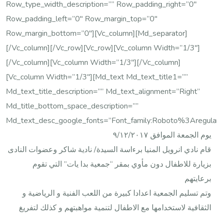
Row_type_width_description=”” Row_padding_right=”0″
Row_padding_left=”0″ Row_margin_top=”0″
Row_margin_bottom=”0″][vc_column][md_separator]
[/vc_column][/vc_row][vc_row][vc_column Width=”1/3″]
[/vc_column][vc_column Width=”1/3″][/vc_column]
[vc_column Width=”1/3″][md_text Md_text_title1=””
Md_text_title_description=”” Md_text_alignment=”right”
Md_title_bottom_space_description=””
Md_text_desc_google_fonts=”font_family:Roboto%3Areg
يوم الجمعة الموافق ٩/١٢/٢٠١٧
قام نادي انرويل المنيا برءاسة السيدة/ نادية شاكر وعضوات النادى
بزيارة للاطفال دون مأوي بمقر “جمعية بدا يات” التي تقوم
برعايتهم
وتم تسليم الجمعية اعدادا كبيرة من اللعب الفنية و الرياضية و
الثقافية لاستخدامها مع الاطفال لتنمية مواهبتهم و كذلك لتفريغ