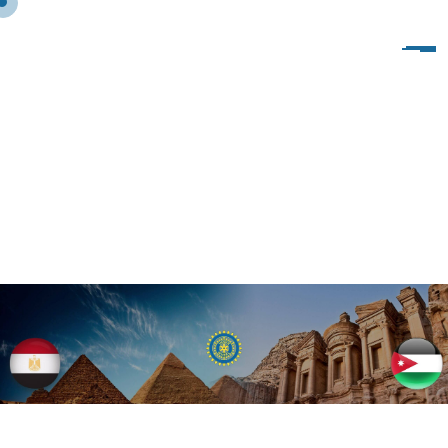
I
W
C
E
L
M
E
N
I
A
C
L
U
B